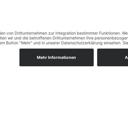
2 Ferienwoh
Wohnfläche m
Schlafraum für
einem Schlafr
(durch Schiebe
Die Wohnung i
Kochecke, Telef
Internet Ansch
Anliegend find
vorgelagerter 
PREISE