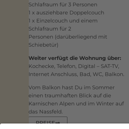
Schlafraum für 3 Personen
1 x ausziehbare Doppelcouch
1 x Einzelcouch und einem
Schlafraum für 2
Personen
(darüberliegend mit
Schiebetür)
Weiter verfügt die Wohnung über:
Kochecke, Telefon, Digital – SAT-TV,
Internet Anschluss, Bad, WC, Balkon.
Vom Balkon hast Du im Sommer
einen traumhaften Blick auf die
Karnischen Alpen und im Winter auf
das Nassfeld.
PREISE