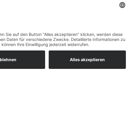
nungen
mit 36 m²
it einem Wohn-/
 1-2 Personen und
aum für 2 Personen
tür getrennt).
st ausgestattet mit:
on, Digital – SAT-TV,
luss, Bad, WC.
et sich eine Terrasse mit
Wiese.