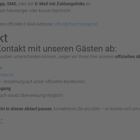
pp, SMS,
oder per
E-Mail mit Zahlungslinks
an.
per Messenger oder kurzer Nachricht.
re offizielle E-Mail-Adresse:
office@flaschberger.at
kt
e Kontakt mit unseren Gästen ab:
suchen unterscheiden können, zeigen wir Ihnen hier unseren
offiziellen 
on
rger.at
– Anzahlung auf unser offizielles Bankkonto
ngang
(auch vorab Überweisung möglich)
cht in diesen Ablauf passen
, kontaktieren Sie uns bitte — es könnte sich um
: