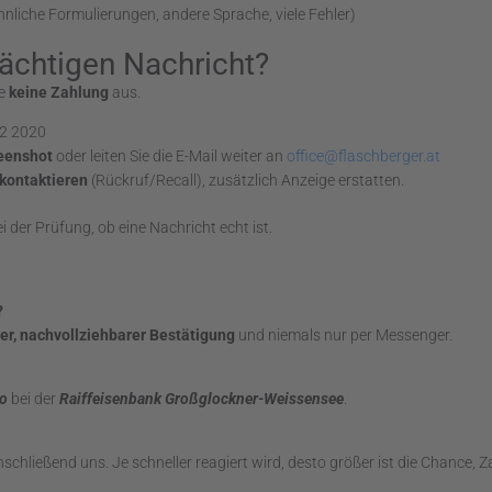
nliche Formulierungen, andere Sprache, viele Fehler)
dächtigen Nachricht?
ie
keine Zahlung
aus.
82 2020
eenshot
oder leiten Sie die E-Mail weiter an
office@flaschberger.at
 kontaktieren
(Rückruf/Recall), zusätzlich Anzeige erstatten.
i der Prüfung, ob eine Nachricht echt ist.
?
ller, nachvollziehbarer Bestätigung
und niemals nur per Messenger.
to
bei der
Raiffeisenbank Großglockner-Weissensee
.
nschließend uns. Je schneller reagiert wird, desto größer ist die Chance,