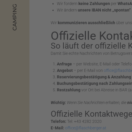
Wir fordern
keine Zahlungen
per
WhatsA
CAMPING
Wir ändern
unsere IBAN nicht „spontan“
Wir
kommunizieren ausschließlich
über unse
Offizielle Konta
So läuft der offiziell
Damit Sie echte Nachrichten von Betrugsver
Anfrage
– per Website, E-Mail oder Telef
Angebot
– per E-Mail von
office@flaschbe
Reservierungsbestätigung & Anzahlung
Buchungsbestätigung nach Zahlungsei
Restzahlung
vor Ort bei Abreise in BAR 
Wichtig:
Wenn Sie Nachrichten erhalten, die
ni
Offizielle Kontaktwege
Telefon:
Tel: +43 4282 2020
E-Mail:
office@flaschberger.at