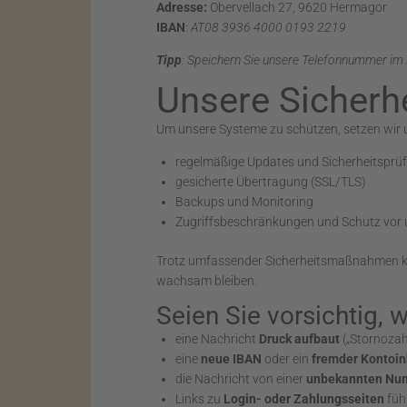
Adresse:
Obervellach 27, 9620 Hermagor
IBAN
:
AT08 3936 4000 0193 2219
Tipp
: Speichern Sie unsere Telefonnummer im 
Unsere Sicherh
Um unsere Systeme zu schützen, setzen wir u.
regelmäßige Updates und Sicherheitsprü
gesicherte Übertragung (SSL/TLS)
Backups und Monitoring
Zugriffsbeschränkungen und Schutz vor 
Trotz umfassender Sicherheitsmaßnahmen ka
wachsam bleiben.
Seien Sie vorsichtig, 
eine Nachricht
Druck aufbaut
(„Stornozahl
eine
neue IBAN
oder ein
fremder Kontoi
die Nachricht von einer
unbekannten Nu
Links zu
Login- oder Zahlungsseiten
füh