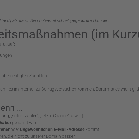
Handy ab, damit Sie im Zweifel schnell gegenprüfen können.
eitsmaßnahmen (im Kurzü
 a. auf:
fungen
unberechtigten Zugriffen
nn es im Internet zu Betrugsversuchen kommen. Darum ist es wichtig, 
wenn …
ung, „sofort zahlen“, „letzte Chance“ usw …)
nhaber
genannt wird
mmer
oder
ungewöhnlichen E-Mail-Adresse
kommt
ren, die nicht zu unserer Domain passen